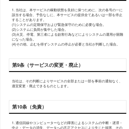
1. 当社は、本サービスの稼動状態を良好に保つために、次の各号の一に
該当する場合、予告なしに、本サービスの提供全てあるいは一部を停止
することがあります。
(1)システムの定期保守および緊急保守のために必要な場合。
(2)システムに負荷が集中した場合。
(3)火災、停電、第三者による妨害行為などによりシステムの運用が困難
になった場合。
(4)その他、止むを得ずシステムの停止が必要と当社が判断した場合。
第9条（サービスの変更・廃止）
当社は、その判断によりサービスの全部または一部を事前の通知なく、
適宜変更・廃止できるものとします。
第10条（免責）
1. 通信回線やコンピューターなどの障害によるシステムの中断・遅滞・
中止・データの消失、データへの不正アクセスにより生じた損害、その