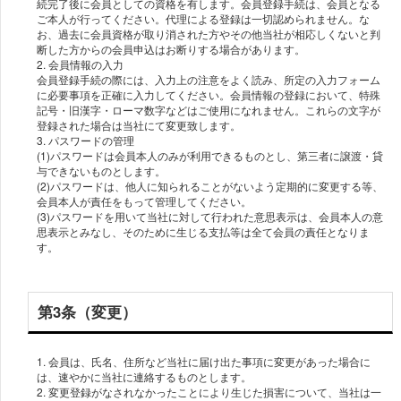
続完了後に会員としての資格を有します。会員登録手続は、会員となる
ご本人が行ってください。代理による登録は一切認められません。な
お、過去に会員資格が取り消された方やその他当社が相応しくないと判
断した方からの会員申込はお断りする場合があります。
2. 会員情報の入力
会員登録手続の際には、入力上の注意をよく読み、所定の入力フォーム
に必要事項を正確に入力してください。会員情報の登録において、特殊
記号・旧漢字・ローマ数字などはご使用になれません。これらの文字が
登録された場合は当社にて変更致します。
3. パスワードの管理
(1)パスワードは会員本人のみが利用できるものとし、第三者に譲渡・貸
与できないものとします。
(2)パスワードは、他人に知られることがないよう定期的に変更する等、
会員本人が責任をもって管理してください。
(3)パスワードを用いて当社に対して行われた意思表示は、会員本人の意
思表示とみなし、そのために生じる支払等は全て会員の責任となりま
す。
第3条（変更）
1. 会員は、氏名、住所など当社に届け出た事項に変更があった場合に
は、速やかに当社に連絡するものとします。
2. 変更登録がなされなかったことにより生じた損害について、当社は一