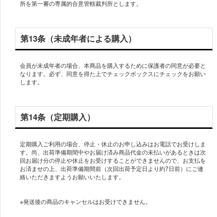
所を第一審の専属的合意管轄裁判所とします。
第13条（未成年者による購入）
会員が未成年者の場合、本商品を購入するために保護者の同意が必要と
なります。必ず、同意を得た上でチェックボックスにチェックをお願い
します。
第14条（定期購入）
定期購入ご利用の場合、停止・休止のお申し込みはお電話でお受けしま
す。尚、出荷準備期間中やお届け済み商品代金の未払いがあるときは次
回お届け分の停止や休止をお受けすることができませんので、お支払を
お済ませの上、出荷準備期間前（次回出荷予定日より約7日前）にご連
絡いただきますようお願いいたします。
※発送後の商品のキャンセルはお受けできません。