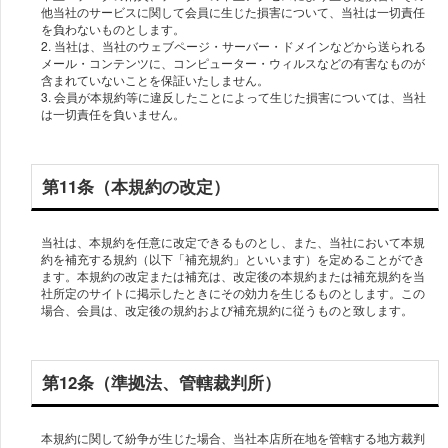
他当社のサービスに関して会員に生じた損害について、当社は一切責任
を負わないものとします。
2. 当社は、当社のウェブページ・サーバー・ドメインなどから送られる
メール・コンテンツに、コンピューター・ウィルスなどの有害なものが
含まれていないことを保証いたしません。
3. 会員が本規約等に違反したことによって生じた損害については、当社
は一切責任を負いません。
第11条（本規約の改定）
当社は、本規約を任意に改定できるものとし、また、当社において本規
約を補充する規約（以下「補充規約」といいます）を定めることができ
ます。本規約の改定または補充は、改定後の本規約または補充規約を当
社所定のサイトに掲示したときにその効力を生じるものとします。この
場合、会員は、改定後の規約および補充規約に従うものと致します。
第12条（準拠法、管轄裁判所）
本規約に関して紛争が生じた場合、当社本店所在地を管轄する地方裁判