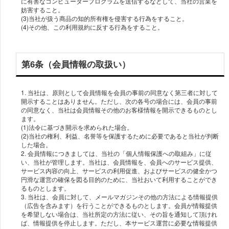
に有害なコンピュータープログラムを送信するなどして、当社の営業を
妨害すること。
(3)当社が扱う商品の知的所有権を侵害する行為をすること。
(4)その他、この利用規約に反する行為をすること。
第6条（会員情報の取扱い）
1. 当社は、原則として会員情報を会員の事前の同意なく第三者に対して
開示することはありません。ただし、次の各号の場合には、会員の事前
の同意なく、当社は会員情報その他のお客様情報を開示できるものとし
ます。
(1)法令に基づき開示を求められた場合。
(2)当社の権利、利益、名誉等を保護するために必要であると当社が判断
した場合。
2. 会員情報につきましては、当社の「個人情報保護への取組み」に従
い、当社が管理します。当社は、会員情報を、会員へのサービス提供、
サービス内容の向上、サービスの利用促進、およびサービスの健全かつ
円滑な運営の確保を図る目的のために、当社おいて利用することができ
るものとします。
3. 当社は、会員に対して、メールマガジンその他の方法による情報提供
（広告を含みます）を行うことができるものとします。会員が情報提供
を希望しない場合は、当社所定の方法に従い、その旨を通知して頂けれ
ば、情報提供を停止します。ただし、本サービス運営に必要な情報提供