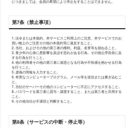
につきましては、会員の希望により停止をすることはできません。
第7条（禁止事項）
1. 法令または本規約、本サービスご利用上のご注意、本サービスでのお
買い物上のご注意その他の本規約等に違反すること。
2. 当社、およびその他の第三者の権利、利益、名誉等を損ねること。
3. 青少年の心身に悪影響を及ぼす恐れがある行為、その他公序良俗に反
する行為を行うこと。
4. 他の利用者その他の第三者に迷惑となる行為や不快感を抱かせる行為
を行うこと。
5. 虚偽の情報を入力すること。
6. 有害なコンピュータープログラム、メール等を送信または書き込むこ
と。
7. 当社のサーバーその他のコンピューターに不正にアクセスすること。
8. パスワードを第三者に貸与・譲渡すること、または第三者と共用する
こと。
9. その他当社が不適切と判断すること。
第8条（サービスの中断・停止等）