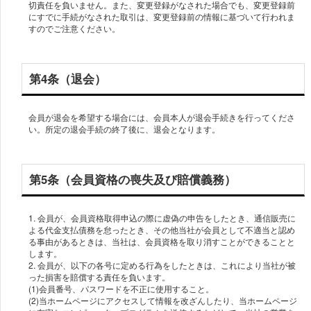
切責任を負いません。また、変更登録がなされた場合でも、変更登録前
にすでに手続がなされた取引は、変更登録前の情報に基づいて行われま
すのでご注意ください。
第4条（退会）
会員が退会を希望する場合には、会員本人が退会手続きを行ってくださ
い。所定の退会手続の終了後に、退会となります。
第5条（会員資格の喪失及び賠償義務）
1. 会員が、会員資格取得申込の際に虚偽の申告をしたとき、通信販売に
よる代金支払債務を怠ったとき、その他当社が会員として不適当と認め
る事由があるときは、当社は、会員資格を取り消すことができることと
します。
2. 会員が、以下の各号に定める行為をしたときは、これにより当社が被
った損害を賠償する責任を負います。
(1)会員番号、パスワードを不正に使用すること。
(2)当ホームページにアクセスして情報を改ざんしたり、当ホームページ