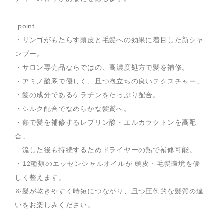
-point-
・リンゴがもたらす頭皮と毛髪への効果に着目した新シャ
ンプー。
・サロン専売品ならではの、高濃度処方で髪を補修。
・アミノ酸系で優しく、且つ泡立ちの良いテクスチャー。
・髪の成分であるケラチンをたっぷり配合。
・シルク配合でなめらかな髪質へ。
・熱で髪を補修するレブリン酸・エルカラクトンを高配
合。
流した後も持続するためドライヤーの熱で補修可能。
・12種類のエッセンシャルオイルが 頭皮・毛髪環境を優
しく整えます。
※髪が乾きやすく時短につながり、且つ圧倒的な髪質の違
いをお楽しみください。