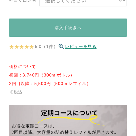
担当サロン名
購入手続きへ
★ ★ ★ ★ ★
5.0（1件）
レビューを見る
価格について
初回：3,740円（300mlボトル）
2回目以降：5,500円（500mlレフィル）
※税込