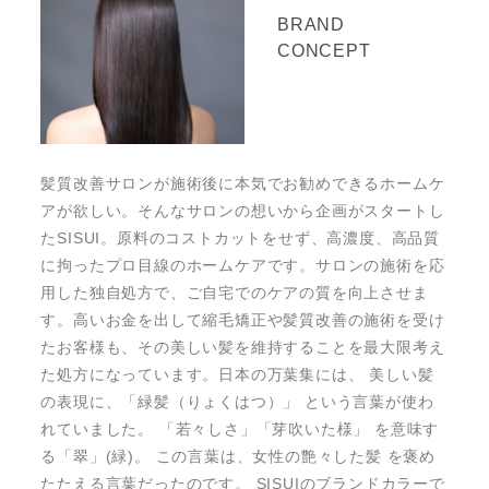
BRAND
CONCEPT
髪質改善サロンが施術後に本気でお勧めできるホームケ
アが欲しい。そんなサロンの想いから企画がスタートし
たSISUI。原料のコストカットをせず、高濃度、高品質
に拘ったプロ目線のホームケアです。サロンの施術を応
用した独自処方で、ご自宅でのケアの質を向上させま
す。高いお金を出して縮毛矯正や髪質改善の施術を受け
たお客様も、その美しい髪を維持することを最大限考え
た処方になっています。日本の万葉集には、 美しい髪
の表現に、「緑髪（りょくはつ）」 という言葉が使わ
れていました。 「若々しさ」「芽吹いた様」 を意味す
る「翠」(緑)。 この言葉は、女性の艶々した髪 を褒め
たたえる言葉だったのです。 SISUIのブランドカラーで