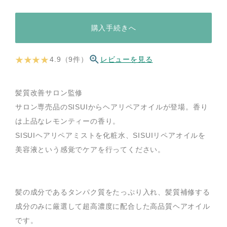
購入手続きへ
★ ★ ★ ★
4.9（9件）
レビューを見る
髪質改善サロン監修
サロン専売品のSISUIからヘアリペアオイルが登場。香り
は上品なレモンティーの香り。
SISUIヘアリペアミストを化粧水、SISUIリペアオイルを
美容液という感覚でケアを行ってください。
髪の成分であるタンパク質をたっぷり入れ、髪質補修する
成分のみに厳選して超高濃度に配合した高品質ヘアオイル
です。