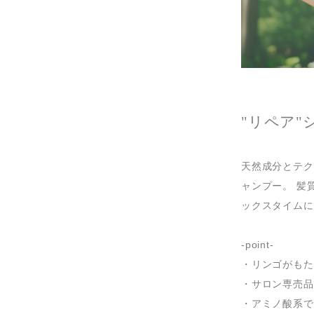
"リペア"
天然成分とテク
ャンプー。 髪
ックスタイムに
-point-
・リンゴがもた
・サロン専売品
・アミノ酸系で