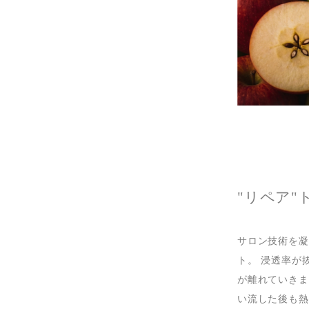
"リペア"
サロン技術を凝
ト。 浸透率が
が離れていきま
い流した後も熱