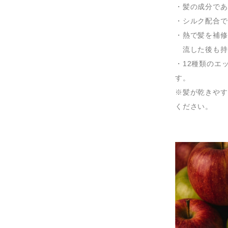
・髪の成分であ
・シルク配合で
・熱で髪を補修
流した後も持
・12種類のエ
す。
※髪が乾きやす
ください。