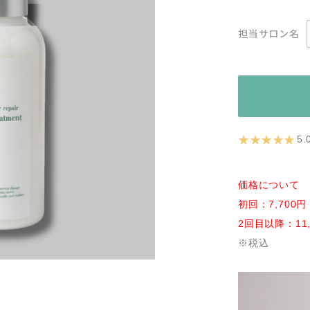
担当サロン名
★ ★ ★ ★ ★
5
価格について
初回：7,700円
2回目以降：11,
※税込